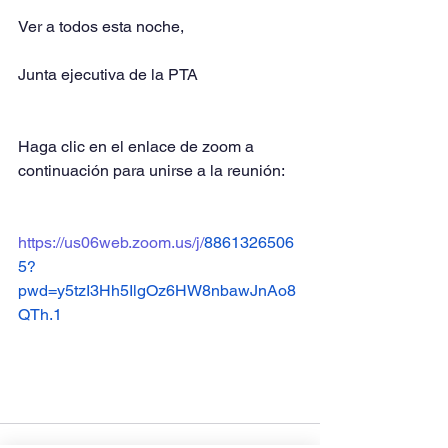
Ver a todos esta noche,
Junta ejecutiva de la PTA
Haga clic en el enlace de zoom a 
continuación para unirse a la reunión:
https://us06web.zoom.us/j/
8861326506
5?
pwd=y5tzI3Hh5IlgOz6HW8nbawJnAo8
QTh.1