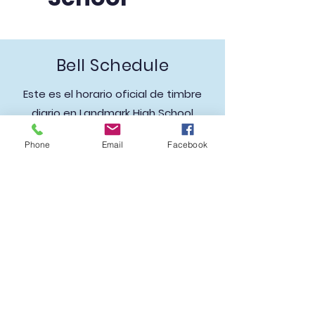
Bell Schedule
Este es el horario oficial de timbre
diario en Landmark High School
Phone
Email
Facebook
Escuela Secundaria Landmark
Teléfono:
212-647-7410
Instagram:
@Landmark_hs