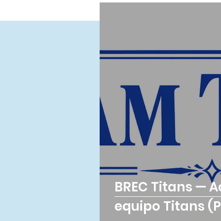
BREC Titans — A
equipo Titans (