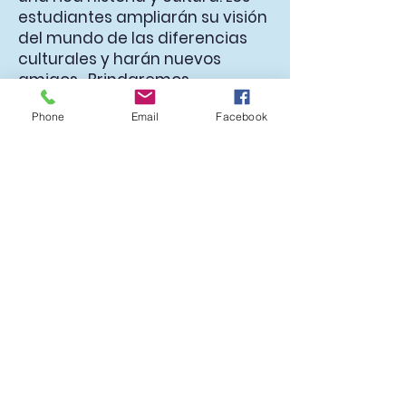
estudiantes ampliarán su visión
del mundo de las diferencias
culturales y harán nuevos
amigos. Brindaremos
oportunidades de aprendizaje
Phone
Email
Facebook
donde los estudiantes podrán
comprender mejor su propio
idioma y profundizar sus
habilidades de pensamiento
crítico para ayudarlos. analizar
mejor sus vidas y entornos.
Volver a académicos